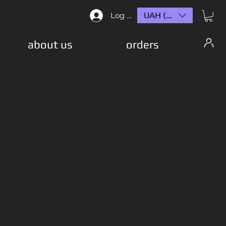
UAH (₴)
Log In
about us
orders