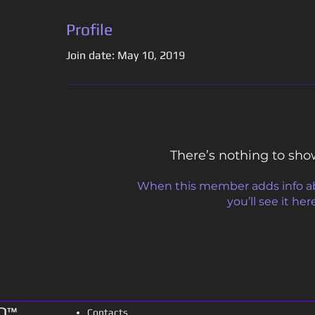
Profile
Join date: May 10, 2019
There’s nothing to sho
When this member adds info a
you’ll see it her
D
™
Contacts