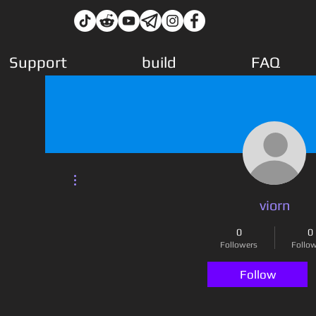
Support
build
FAQ
More actions
viorn
0
0
Followers
Follo
Follow