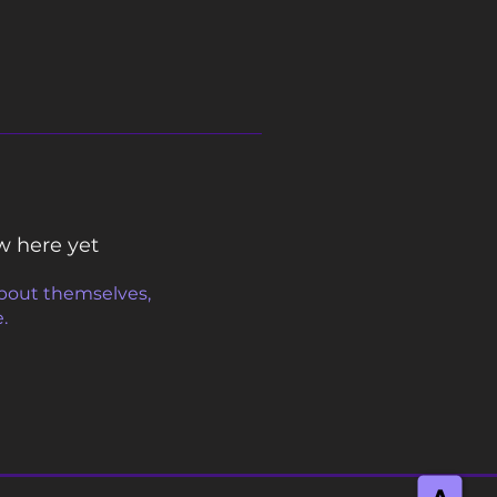
w here yet
bout themselves,
e.