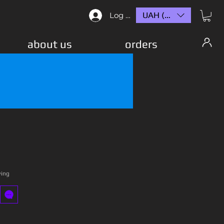
UAH (₴)
Log In
about us
orders
wing