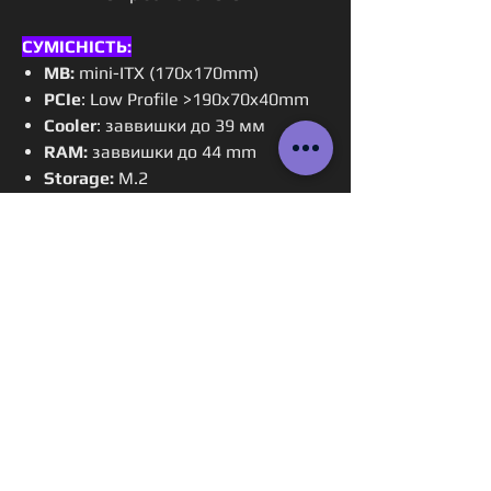
СУМІСНІСТЬ:
MB:
mini-ITX (170x170mm)
PCIe
: Low Profile >190x70x40mm
Cooler
: заввишки до 39 мм
RAM:
заввишки до 44 mm
Storage:
M.2
PSU:
HDPlex 250 GaN / HDPlex 500
GaN
PCI-e riser:
100-150mm (
10cm -
LINKUP PCIe 4.0 X16 Gen4 Riser
Cable
)
КОМПЛЕКТАЦІЯ:
Кнопка увімк. : 10мм
Комплект монтажних гвинтів
Гумові ніжки