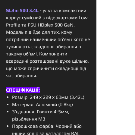
SL3m 500 3.4L
- ультра компактний
корпус сумісний з відеокартами Low
Profile та PSU HDplex 500 GaN.
Модель підійде для тих, кому
потрібний найменший об'єм і кого не
зупиняють складнощі збирання в
такому об'ємі. Компоненти
всередині розташовані дуже щільно,
що може спричинити складнощі під
час збирання.
СПЕЦІФіКАЦІЇ:
Розмір: 249 х 229 х 60мм (3.42L)
Матеріал: Алюміній (0.8kg)
З'єднання: Гвинти 4-5мм,
різьблення М3
Порошкова фарба: Чорний або
інший колір за каталогом RAL