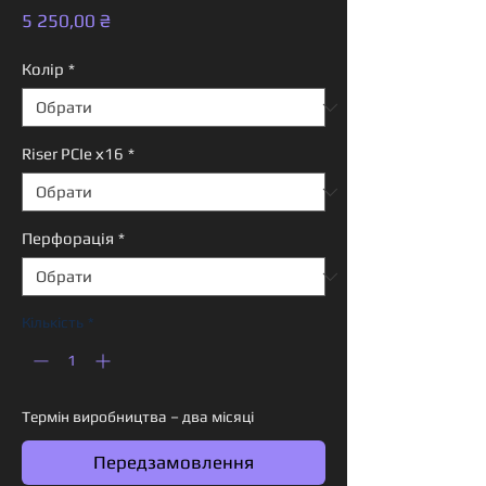
Ціна
5 250,00 ₴
Колір
*
Riser PCIe х16
*
Перфорація
*
Кількість
*
Термін виробництва – два місяці
Передзамовлення