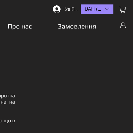
UAH (₴)
Увійти
Про нас
Замовлення
оротка
ана на
о що в