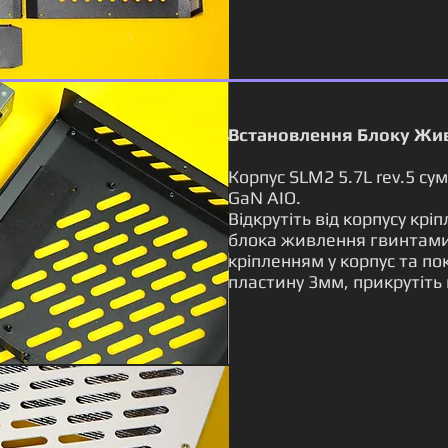
Встановлення Блоку Жив
Корпус SLM2 5.7L rev.5 с
GaN AIO.
Відкрутіть від корпусу крі
блока живлення гвинтами.
кріпленням у корпус та по
пластину 3мм, прикрутіть