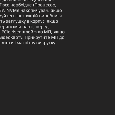
еї все необхідне (Процесор,
ЗУ, NVMe накопичувач, якщо
уйтесь інструкцій виробника
ть заглушку в корпус, якщо
еринській платі, перед
PCIe riser шлейф до МП, якщо
Відеокарту. Прикрутите МП до
винти і магнітну викрутку.