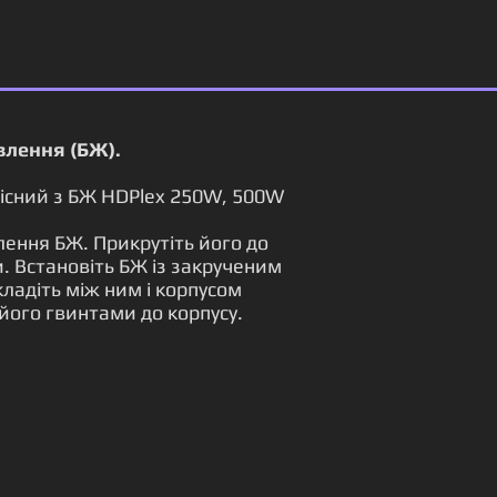
лення (БЖ).
умісний з БЖ HDPlex 250W, 500W
плення БЖ. Прикрутіть його до
 Встановіть БЖ із закрученим
кладіть між ним і корпусом
 його гвинтами до корпусу.