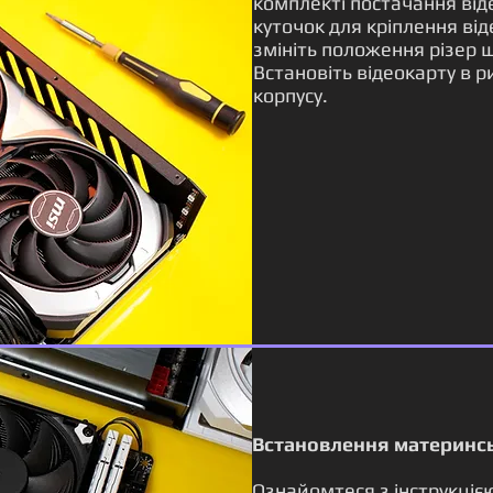
комплекті постачання віде
куточок для кріплення ві
змініть положення різер 
Встановіть відеокарту в ри
корпусу.
Встановлення материнсь
Ознайомтеся з інструкціє