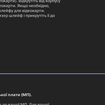
окарти). Відкрутіть від корпусу
деокарти. Якщо необхідно,
шлейфу для відеокарти.
зер шлейф і прикрутіть її до
кої плати (МП).
ю до вашої МП. Для вашої