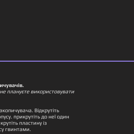
ичувачів.
 не плануєте використовувати
акопичувача. Відкрутіть
пусу. прикрутіть до неї один
крутіть пластину із
су гвинтами.