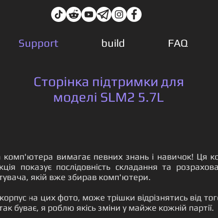
Support
build
FAQ
Сторінка підтримки для
моделі SLM2 5.7L
а комп'ютера вимагає певних знань і навичок! Ця к
укція показує послідовність складання та розрахов
тувача, якій вже збирав комп'ютери
.
 корпус на цих фото, може трішки відрізнятись від тог
так буває, я роблю якісь зміни у майже кожній партії.