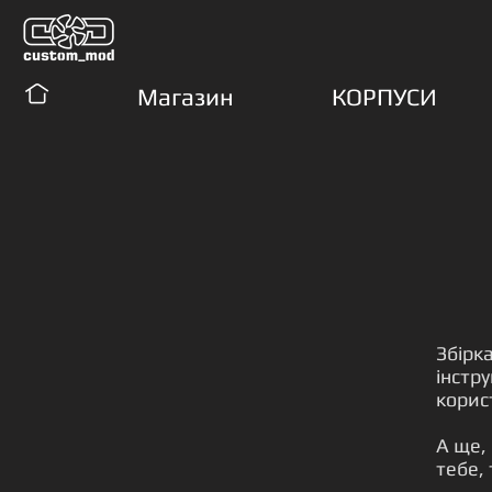
Магазин
КОРПУСИ
Збірк
інстр
корис
А ще,
тебе, 