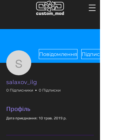
Повідомлення
Підписатися
salaxov_ilg
salaxov_ilg
0 Підписники
0 Підписки
Профіль
Дата приєднання: 10 трав. 2019 р.