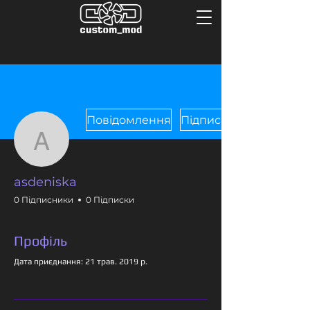
Повідомлення
Підписатися
asdeniska
asdeniska
0 Підписники
0 Підписки
Профіль
Дата приєднання: 21 трав. 2019 р.