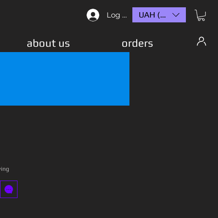
UAH (₴)
Log In
about us
orders
wing