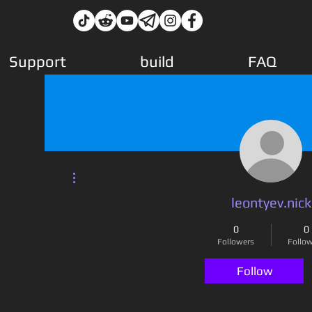
Support
build
FAQ
More actions
leontyev.nick
0
0
Followers
Follo
Follow