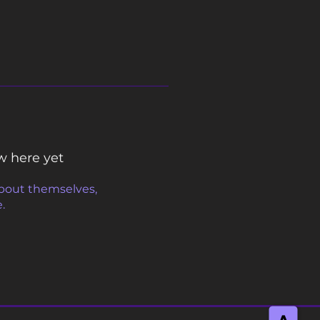
w here yet
bout themselves,
e.