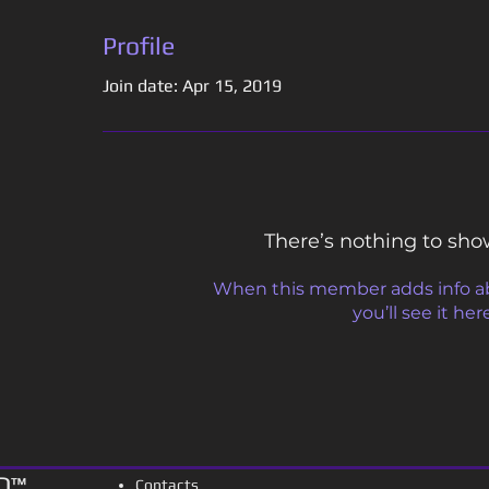
Profile
Join date: Apr 15, 2019
There’s nothing to sho
When this member adds info a
you’ll see it her
D
™
Contacts